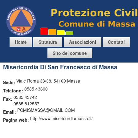
Salta
al
contenuto
principale
Comune di Massa
M
Home
Struttura
Associazioni
Contatti
e
Sito del comune
n
Misericordia Di San Francesco di Massa
u
p
Viale Roma 33/38, 54100 Massa
Sede:
r
0585 43600
Telefono:
i
0585 43742
Fax:
n
0585 812557
c
PCMISMASSA@GMAIL.COM
Email:
i
http://www.misericordiamassa.it/
Pagina web:
p
a